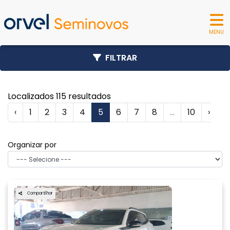
MENU
FILTRAR
Localizados 115 resultados
‹
1
2
3
4
5
6
7
8
...
10
›
Organizar por
Compartilhar