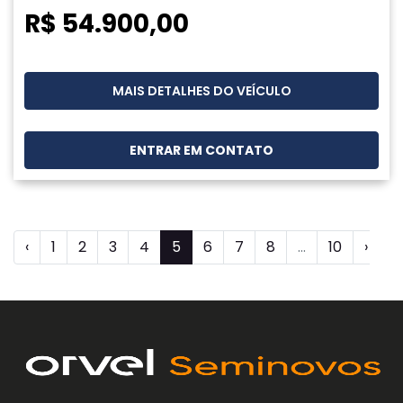
R$ 54.900,00
MAIS DETALHES DO VEÍCULO
ENTRAR EM CONTATO
‹
1
2
3
4
5
6
7
8
...
10
›