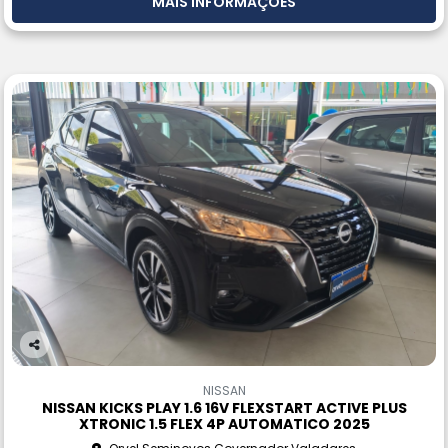
MAIS INFORMAÇÕES
Co
m
NISSAN
pa
NISSAN KICKS PLAY 1.6 16V FLEXSTART ACTIVE PLUS
rtil
XTRONIC 1.5 FLEX 4P AUTOMATICO 2025
he