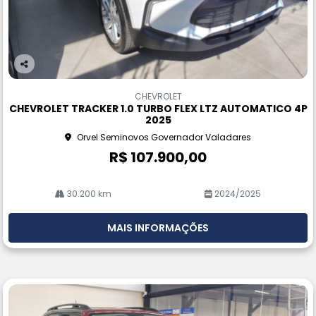
Co
m
CHEVROLET
pa
CHEVROLET TRACKER 1.0 TURBO FLEX LTZ AUTOMATICO 4P
rtil
2025
he
Orvel Seminovos Governador Valadares
R$ 107.900,00
30.200 km
2024/2025
MAIS INFORMAÇÕES