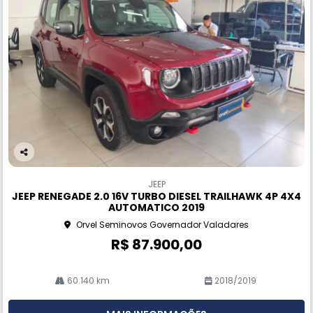
Co
m
JEEP
pa
JEEP RENEGADE 2.0 16V TURBO DIESEL TRAILHAWK 4P 4X4
rtil
AUTOMATICO 2019
he
Orvel Seminovos Governador Valadares
R$ 87.900,00
60.140 km
2018/2019