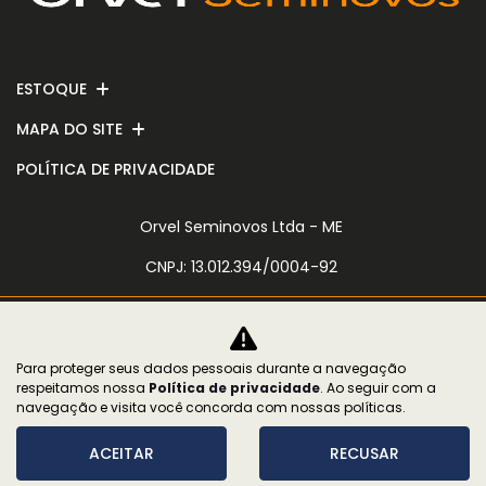
ESTOQUE
MAPA DO SITE
POLÍTICA DE PRIVACIDADE
Orvel Seminovos Ltda - ME
CNPJ: 13.012.394/0004-92
Para proteger seus dados pessoais durante a navegação
No trânsito, enxergar o outro salva
respeitamos nossa
Política de privacidade
. Ao seguir com a
vidas.
navegação e visita você concorda com nossas políticas.
ACEITAR
RECUSAR
Desenvolvido pela DEALERSPACE ® Direitos Reservados.