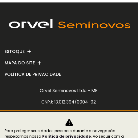
ESTOQUE
MAPA DO SITE
POLÍTICA DE PRIVACIDADE
Orvel Seminovos Ltda - ME
CNPJ: 13.012.394/0004-92
Para proteger seus dados pessoais durante a navegação
No trânsito, enxergar o outro salva
respeitamos nossa
Política de privacidade
. Ao seguir com a