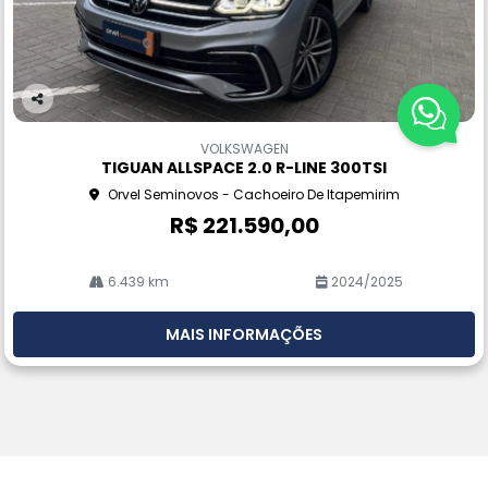
Co
m
VOLKSWAGEN
pa
TIGUAN ALLSPACE 2.0 R-LINE 300TSI
rtil
Orvel Seminovos - Cachoeiro De Itapemirim
he
R$ 221.590,00
6.439 km
2024/2025
MAIS INFORMAÇÕES