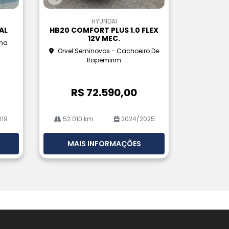
Co
m
HYUNDAI
pa
AL
HB20 COMFORT PLUS 1.0 FLEX
rtil
12V MEC.
lha
he
Orvel Seminovos - Cachoeiro De
Itapemirim
R$ 72.590,00
019
52.010 km
2024/2025
MAIS INFORMAÇÕES