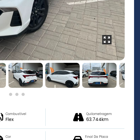
Combustível
Quilometragem
Flex
63.744km
Cor
Final Da Placa