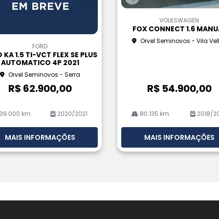
Co
m
VOLKSWAGEN
pa
FOX CONNECT 1.6 MANU
rtil
Orvel Seminovos - Vila Ve
he
FORD
 KA 1.5 TI-VCT FLEX SE PLUS
AUTOMATICO 4P 2021
Orvel Seminovos - Serra
R$ 62.900,00
R$ 54.900,00
39.000 km
2020/2021
80.135 km
2018/2
MAIS INFORMAÇÕES
MAIS INFORMAÇÕES