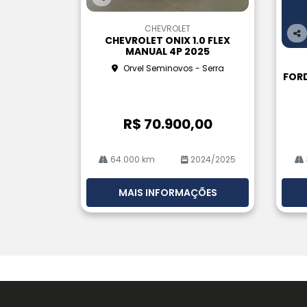
Co
m
CHEVROLET
pa
CHEVROLET ONIX 1.0 FLEX
Co
rtil
MANUAL 4P 2025
m
he
Orvel Seminovos - Serra
pa
FORD
rtil
he
R$ 70.900,00
64.000 km
2024/2025
MAIS INFORMAÇÕES