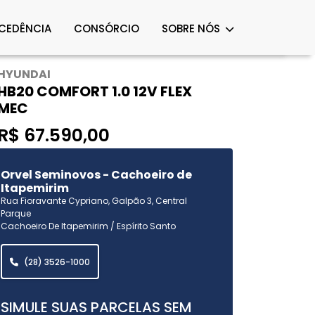
OCEDÊNCIA
CONSÓRCIO
SOBRE NÓS
HYUNDAI
HB20 COMFORT 1.0 12V FLEX
MEC
R$ 67.590,00
Orvel Seminovos - Cachoeiro de
Itapemirim
Rua Fioravante Cypriano, Galpão 3, Central
Parque
Cachoeiro De Itapemirim / Espírito Santo
(28) 3526-1000
SIMULE SUAS PARCELAS SEM