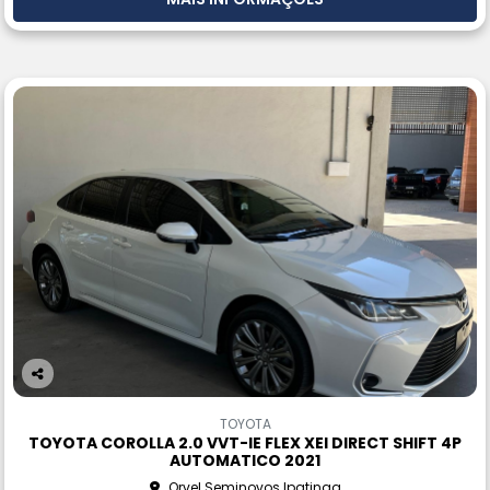
Co
m
TOYOTA
pa
TOYOTA COROLLA 2.0 VVT-IE FLEX XEI DIRECT SHIFT 4P
rtil
AUTOMATICO 2021
he
Orvel Seminovos Ipatinga