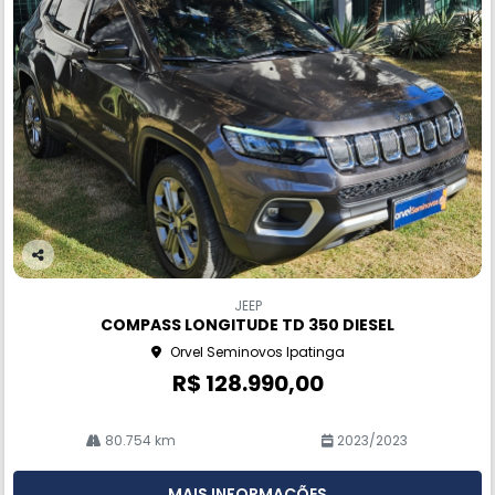
Co
m
JEEP
pa
COMPASS LONGITUDE TD 350 DIESEL
rtil
Orvel Seminovos Ipatinga
he
R$ 128.990,00
80.754 km
2023/2023
MAIS INFORMAÇÕES