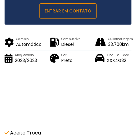
ENTRAR EM CONTATO
Câmbio
Combustível
Quilometragem
Automático
Diesel
33.700km
Ano/Modelo
Cor
Final Da Placa
2023/2023
Preto
XXX4G32
Características e acessórios
Aceito Troca