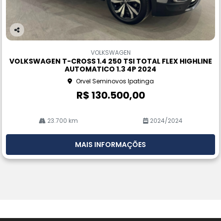
Co
m
VOLKSWAGEN
pa
VOLKSWAGEN T-CROSS 1.4 250 TSI TOTAL FLEX HIGHLINE
rtil
AUTOMATICO 1.3 4P 2024
he
Orvel Seminovos Ipatinga
R$ 130.500,00
23.700 km
2024/2024
MAIS INFORMAÇÕES