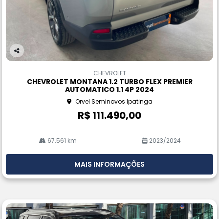
Co
m
CHEVROLET
pa
CHEVROLET MONTANA 1.2 TURBO FLEX PREMIER
rtil
AUTOMATICO 1.1 4P 2024
he
Orvel Seminovos Ipatinga
R$ 111.490,00
67.561 km
2023/2024
MAIS INFORMAÇÕES