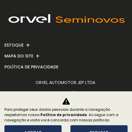
ESTOQUE
MAPA DO SITE
POLÍTICA DE PRIVACIDADE
ORVEL AUTOMOTOR JEP LTDA
CNPJ: 23.624.431/0002-05
Para proteger seus dados pessoais durante a navegação
respeitamos nossa
Política de privacidade
. Ao seguir com a
No trânsito, enxergar o outro salva vidas.
navegação e visita você concorda com nossas políticas.