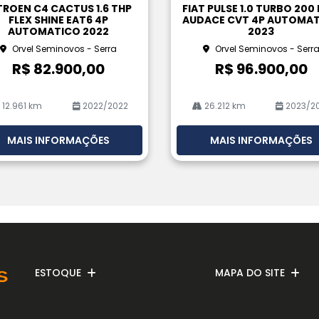
pa
TROEN C4 CACTUS 1.6 THP
FIAT PULSE 1.0 TURBO 200 
rtil
FLEX SHINE EAT6 4P
AUDACE CVT 4P AUTOMA
he
AUTOMATICO 2022
2023
Orvel Seminovos - Serra
Orvel Seminovos - Serr
R$ 82.900,00
R$ 96.900,00
12.961 km
2022/2022
26.212 km
2023/2
MAIS INFORMAÇÕES
MAIS INFORMAÇÕES
ESTOQUE
MAPA DO SITE