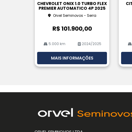
pa
pa
CHEVROLET ONIX 1.0 TURBO FLEX
CI
rtil
rtil
PREMIER AUTOMATICO 4P 2025
he
he
Orvel Seminovos - Serra
R$ 101.900,00
5.000 km
2024/2025
MAIS INFORMAÇÕES