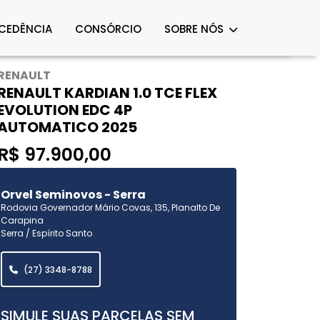
OCEDÊNCIA
CONSÓRCIO
SOBRE NÓS
RENAULT
RENAULT KARDIAN 1.0 TCE FLEX
EVOLUTION EDC 4P
AUTOMATICO 2025
R$ 97.900,00
Orvel Seminovos - Serra
Rodovia Governador Mário Covas, 135, Planalto De
Carapina
Serra / Espírito Santo
(27) 3348-8788
SIMULE SUAS PARCELAS SEM