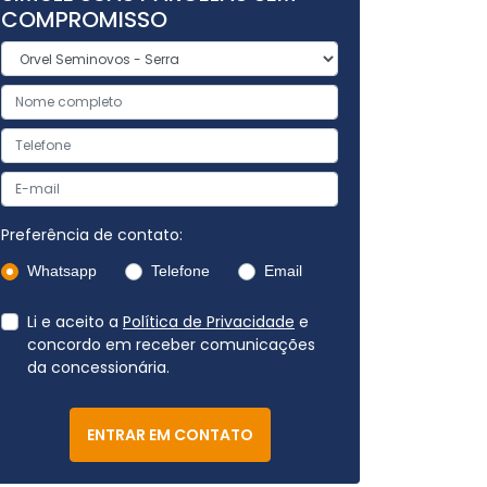
COMPROMISSO
Preferência de contato:
Whatsapp
Telefone
Email
Li e aceito a
Política de Privacidade
e
concordo em receber comunicações
da concessionária.
ENTRAR EM CONTATO