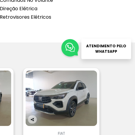
Comandos No Volante
Direção Elétrica
Retrovisores Elétricos
ATENDIMENTO PELO
WHATSAPP
Co
m
FIAT