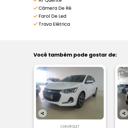
Ar Quente
Câmera De Ré
Farol De Led
Trava Elétrica
Você também pode gostar de:
Co
Co
m
m
CHEVROLET