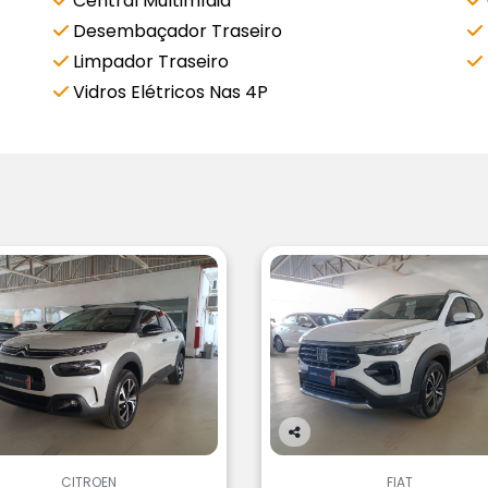
Central Multimídia
Desembaçador Traseiro
Limpador Traseiro
Vidros Elétricos Nas 4P
Co
m
CITROEN
FIAT