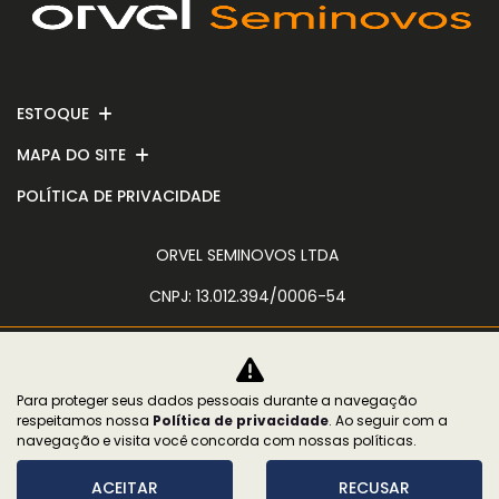
ESTOQUE
MAPA DO SITE
POLÍTICA DE PRIVACIDADE
ORVEL SEMINOVOS LTDA
CNPJ: 13.012.394/0006-54
Para proteger seus dados pessoais durante a navegação
No trânsito, enxergar o outro salva
respeitamos nossa
Política de privacidade
. Ao seguir com a
vidas.
navegação e visita você concorda com nossas políticas.
ACEITAR
RECUSAR