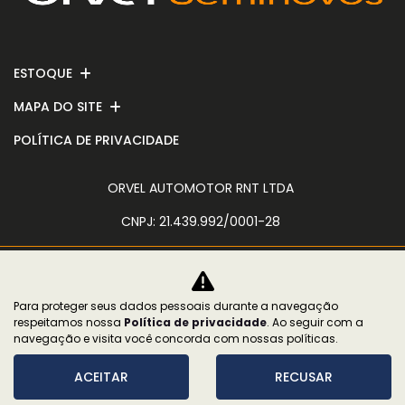
ESTOQUE
MAPA DO SITE
POLÍTICA DE PRIVACIDADE
ORVEL AUTOMOTOR RNT LTDA
CNPJ: 21.439.992/0001-28
Para proteger seus dados pessoais durante a navegação
No trânsito, enxergar o outro salva
respeitamos nossa
Política de privacidade
. Ao seguir com a
vidas.
navegação e visita você concorda com nossas políticas.
ACEITAR
RECUSAR
Desenvolvido pela DEALERSPACE ® Direitos Reservados.