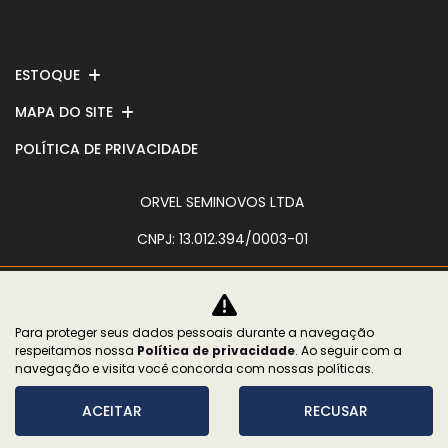
ESTOQUE
MAPA DO SITE
POLÍTICA DE PRIVACIDADE
ORVEL SEMINOVOS LTDA
CNPJ: 13.012.394/0003-01
Para proteger seus dados pessoais durante a navegação
No trânsito, enxergar o outro salva
respeitamos nossa
Política de privacidade
. Ao seguir com a
vidas.
navegação e visita você concorda com nossas políticas.
ACEITAR
RECUSAR
Desenvolvido pela DEALERSPACE ® Direitos Reservados.