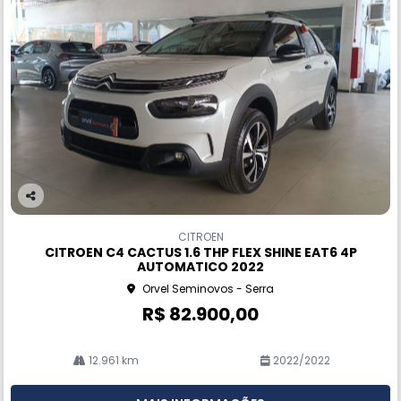
Co
m
CITROEN
pa
CITROEN C4 CACTUS 1.6 THP FLEX SHINE EAT6 4P
rtil
AUTOMATICO 2022
he
Orvel Seminovos - Serra
R$ 82.900,00
12.961 km
2022/2022