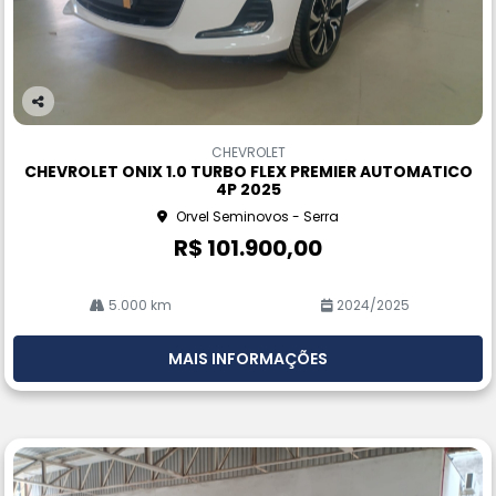
Co
m
CHEVROLET
pa
CHEVROLET ONIX 1.0 TURBO FLEX PREMIER AUTOMATICO
rtil
4P 2025
he
Orvel Seminovos - Serra
R$ 101.900,00
5.000 km
2024/2025
MAIS INFORMAÇÕES