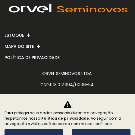
ESTOQUE
MAPA DO SITE
POLÍTICA DE PRIVACIDADE
ORVEL SEMINOVOS LTDA
CNPJ: 13.012.394/0006-54
Para proteger seus dados pessoais durante a navegação
No trânsito, enxergar o outro salva
respeitamos nossa
Política de privacidade
. Ao seguir com a
vidas.
navegação e visita você concorda com nossas políticas.