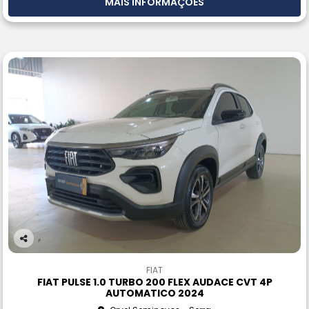
MAIS INFORMAÇÕES
Co
m
FIAT
pa
FIAT PULSE 1.0 TURBO 200 FLEX AUDACE CVT 4P
rtil
AUTOMATICO 2024
he