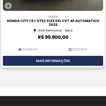
Co
m
HONDA
pa
HONDA CITY 1.5 I-VTEC FLEX EXL CVT 4P AUTOMATICO
rtil
2022
he
Orvel Seminovos - Serra
R$ 99.900,00
24.000 km
2022/2022
MAIS INFORMAÇÕES